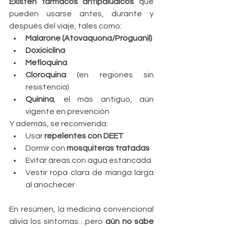
Existen fármacos antipalúdicos
 que 
pueden usarse antes, durante y 
después del viaje, tales como:
Malarone (Atovaquona/Proguanil)
Doxiciclina
Mefloquina
Cloroquina
 (en regiones sin 
resistencia)
Quinina
, el más antiguo, aún 
vigente en prevención
Y además, se recomienda:
Usar 
repelentes con DEET
Dormir con 
mosquiteras tratadas
Evitar áreas con agua estancada
Vestir ropa clara de manga larga 
al anochecer
En resúmen, la medicina convencional 
alivia los síntomas…pero 
aún no sabe 