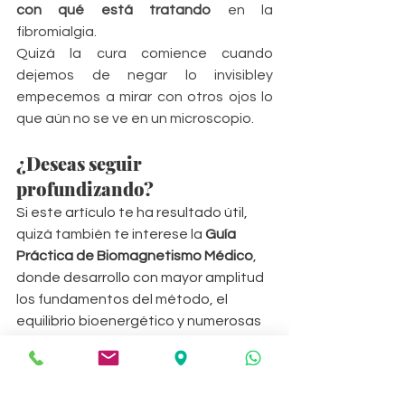
con qué está tratando
 en la 
fibromialgia.
Quizá la cura comience cuando 
dejemos de negar lo invisibley 
empecemos a mirar con otros ojos lo 
que aún no se ve en un microscopio.
¿Deseas seguir 
profundizando?
Si este artículo te ha resultado útil, 
quizá también te interese la 
Guía 
Práctica de Biomagnetismo Médico
, 
donde desarrollo con mayor amplitud 
los fundamentos del método, el 
equilibrio bioenergético y numerosas 
recomendaciones prácticas para 
favorecer la salud y el bienestar.
📖 Descarga gratuita de la Guía 