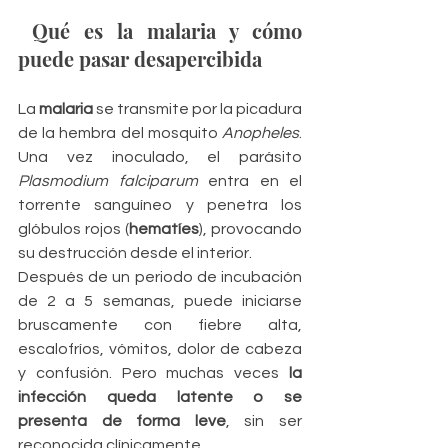
 Qué es la malaria y cómo 
puede pasar desapercibida
La 
malaria
 se transmite por la picadura 
de la hembra del mosquito 
Anopheles
. 
Una vez inoculado, el parásito 
Plasmodium falciparum
 entra en el 
torrente sanguíneo y penetra los 
glóbulos rojos (
hematíes
), provocando 
su destrucción desde el interior.
Después de un periodo de incubación 
de 2 a 5 semanas, puede iniciarse 
bruscamente con fiebre alta, 
escalofríos, vómitos, dolor de cabeza 
y confusión. Pero muchas veces 
la 
infección queda latente o se 
presenta de forma leve
, sin ser 
reconocida clínicamente.