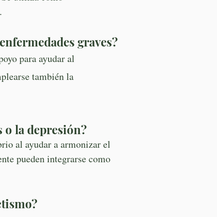
.
s enfermedades graves?
poyo para ayudar al
mplearse también la
s o la depresión?
rio al ayudar a armonizar el
iente pueden integrarse como
etismo?